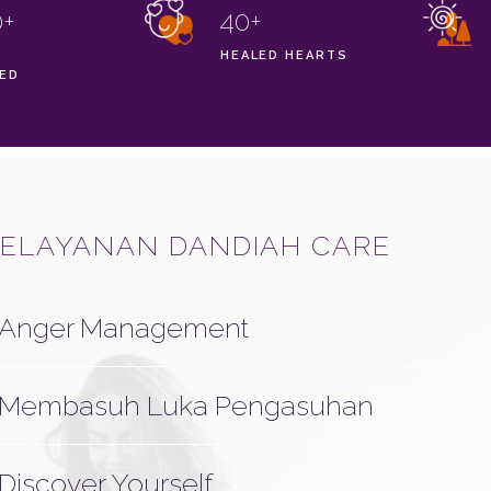
0+
40+
HEALED HEARTS
TED
ELAYANAN DANDIAH CARE
Anger Management
Membasuh Luka Pengasuhan
Discover Yourself