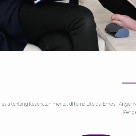
esia tentang kesehatan mental di tema Literasi Emosi, Anger
Peng