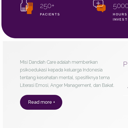
250+
500
PACIENTS
HOURS
INVES
Misi Dandiah Care adalah memberikan
P
psikoedukasi kepada keluarga Indonesia
tentang kesehatan mental, spesifiknya tema
Literasi Emosi, Anger Management, dan Bakat.
Read more +