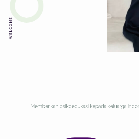
WELCOME
Memberikan psikoedukasi kepada keluarga Indon