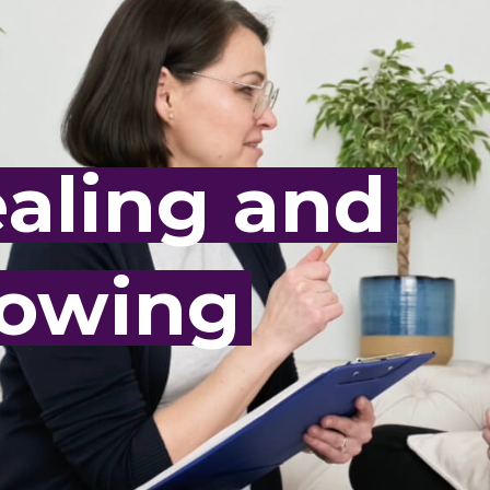
aling and
owing